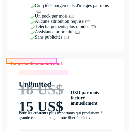
Cinq téléchargements d'images par mois
Un pack par mois
Aucune attribution requise
Téléchargements plus rapides
Assistance prioritaire
Sans publicités
En promotion maintenant !
En promotion maintenant !
Unlimited
18 US$
USD par mois
facturé
15 US$
annuellement
Pour les créateurs plus importants qui produisent à
grande échelle et exigent une liberté créative