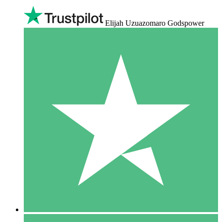
Elijah Uzuazomaro Godspower