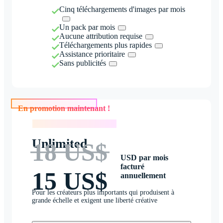
Cinq téléchargements d'images par mois
Un pack par mois
Aucune attribution requise
Téléchargements plus rapides
Assistance prioritaire
Sans publicités
En promotion maintenant !
En promotion maintenant !
Unlimited
18 US$
USD par mois
facturé
15 US$
annuellement
Pour les créateurs plus importants qui produisent à
grande échelle et exigent une liberté créative