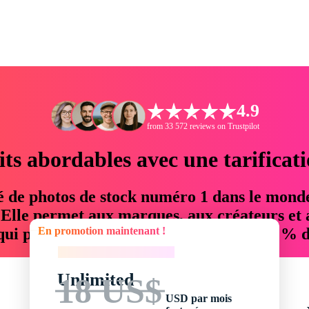
4.9
from 33 572 reviews on Trustpilot
its abordables avec une tarificat
é de photos de stock numéro 1 dans le mond
. Elle permet aux marques, aux créateurs et 
En promotion maintenant !
 qui permettent d'économiser jusqu'à 76 % d
En promotion maintenant !
Unlimited
18 US$
USD par mois