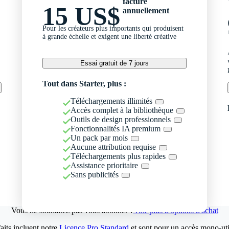
facturé
15 US$
annuellement
Pour les créateurs plus importants qui produisent
à grande échelle et exigent une liberté créative
Essai gratuit de 7 jours
Tout dans Starter, plus :
Téléchargements illimités
Accès complet à la bibliothèque
Outils de design professionnels
Fonctionnalités IA premium
Un pack par mois
Aucune attribution requise
Téléchargements plus rapides
Assistance prioritaire
Sans publicités
Vous ne souhaitez pas vous abonner ?
Voir plus d'options d'achat
aits incluent notre
Licence Pro Standard
et sont pour un accès mono-util