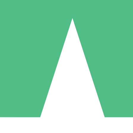
Packs de Crédits Individuels
 à l'utilisation avec des crédits de téléchargement. Sans engagement me
1 Téléchargement
5 Téléchargements
10 Téléchargement
10
15
20
US$
00
US$
00
US$
00