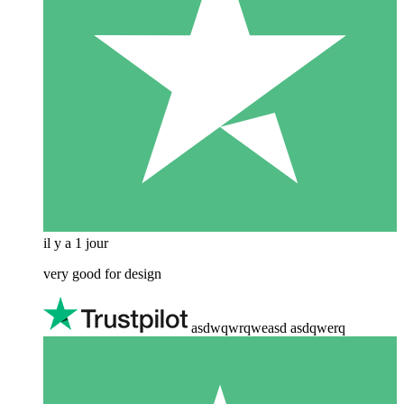
il y a 1 jour
very good for design
asdwqwrqweasd asdqwerq