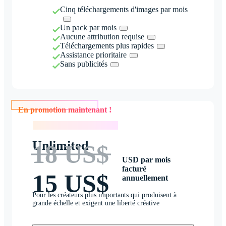
Cinq téléchargements d'images par mois
Un pack par mois
Aucune attribution requise
Téléchargements plus rapides
Assistance prioritaire
Sans publicités
En promotion maintenant !
En promotion maintenant !
Unlimited
18 US$
USD par mois
facturé
15 US$
annuellement
Pour les créateurs plus importants qui produisent à
grande échelle et exigent une liberté créative