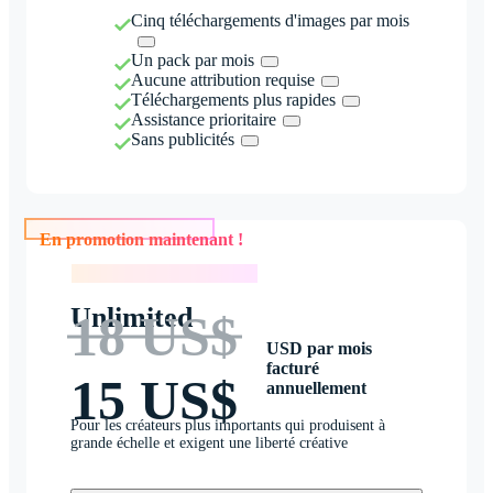
Cinq téléchargements d'images par mois
Un pack par mois
Aucune attribution requise
Téléchargements plus rapides
Assistance prioritaire
Sans publicités
En promotion maintenant !
En promotion maintenant !
Unlimited
18 US$
USD par mois
facturé
15 US$
annuellement
Pour les créateurs plus importants qui produisent à
grande échelle et exigent une liberté créative