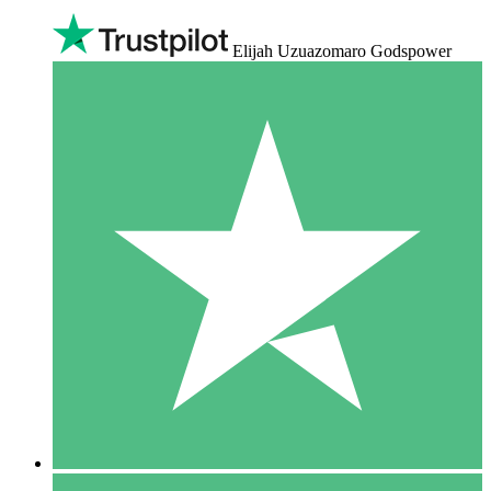
Elijah Uzuazomaro Godspower