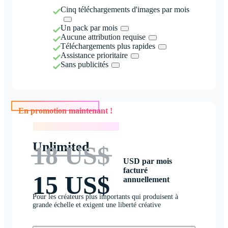
Cinq téléchargements d'images par mois
Un pack par mois
Aucune attribution requise
Téléchargements plus rapides
Assistance prioritaire
Sans publicités
En promotion maintenant !
En promotion maintenant !
Unlimited
18 US$
USD par mois
facturé
15 US$
annuellement
Pour les créateurs plus importants qui produisent à
grande échelle et exigent une liberté créative