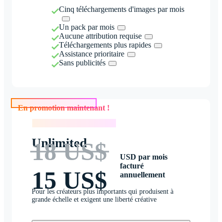
Cinq téléchargements d'images par mois
Un pack par mois
Aucune attribution requise
Téléchargements plus rapides
Assistance prioritaire
Sans publicités
En promotion maintenant !
En promotion maintenant !
Unlimited
18 US$
USD par mois
facturé
15 US$
annuellement
Pour les créateurs plus importants qui produisent à
grande échelle et exigent une liberté créative