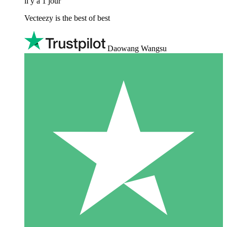
il y a 1 jour
Vecteezy is the best of best
Daowang Wangsu