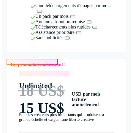
Cinq téléchargements d'images par mois
Un pack par mois
Aucune attribution requise
Téléchargements plus rapides
Assistance prioritaire
Sans publicités
En promotion maintenant !
En promotion maintenant !
Unlimited
18 US$
USD par mois
facturé
15 US$
annuellement
Pour les créateurs plus importants qui produisent à
grande échelle et exigent une liberté créative