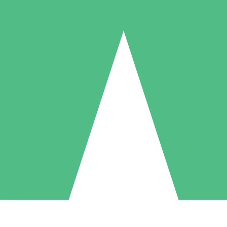
Packs de Crédits Individuels
 à l'utilisation avec des crédits de téléchargement. Sans engagement me
1 Téléchargement
5 Téléchargements
10 Téléchargement
10
15
20
US$
00
US$
00
US$
00