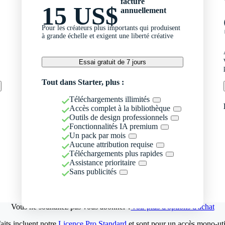
facturé
15 US$
annuellement
Pour les créateurs plus importants qui produisent
à grande échelle et exigent une liberté créative
Essai gratuit de 7 jours
Tout dans Starter, plus :
Téléchargements illimités
Accès complet à la bibliothèque
Outils de design professionnels
Fonctionnalités IA premium
Un pack par mois
Aucune attribution requise
Téléchargements plus rapides
Assistance prioritaire
Sans publicités
Vous ne souhaitez pas vous abonner ?
Voir plus d'options d'achat
aits incluent notre
Licence Pro Standard
et sont pour un accès mono-util