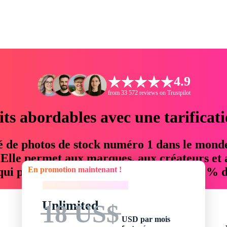
4.9
from 33 572 reviews on Trustpilot
its abordables avec une tarificat
é de photos de stock numéro 1 dans le mond
. Elle permet aux marques, aux créateurs et 
En promotion maintenant !
 qui permettent d'économiser jusqu'à 76 % d
En promotion maintenant !
Unlimited
18 US$
USD par mois