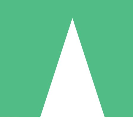
Packs de Crédits Individuels
 à l'utilisation avec des crédits de téléchargement. Sans engagement me
1 Téléchargement
5 Téléchargements
10 Téléchargement
10
15
20
US$
00
US$
00
US$
00