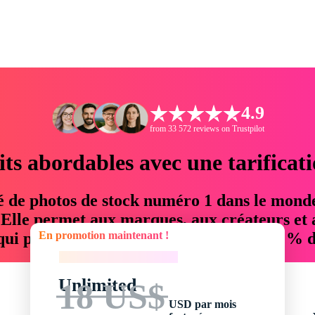
4.9
from 33 572 reviews on Trustpilot
its abordables avec une tarificat
é de photos de stock numéro 1 dans le mond
. Elle permet aux marques, aux créateurs et 
En promotion maintenant !
 qui permettent d'économiser jusqu'à 76 % d
En promotion maintenant !
Unlimited
18 US$
USD par mois