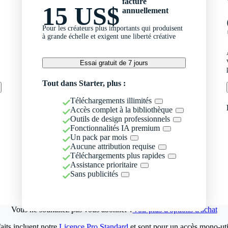
facturé
15 US$
annuellement
Pour les créateurs plus importants qui produisent
à grande échelle et exigent une liberté créative
Essai gratuit de 7 jours
Tout dans Starter, plus :
Téléchargements illimités
Accès complet à la bibliothèque
Outils de design professionnels
Fonctionnalités IA premium
Un pack par mois
Aucune attribution requise
Téléchargements plus rapides
Assistance prioritaire
Sans publicités
Vous ne souhaitez pas vous abonner ?
Voir plus d'options d'achat
aits incluent notre
Licence Pro Standard
et sont pour un accès mono-util