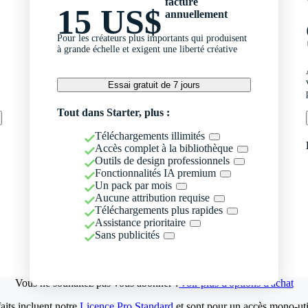
facturé
15 US$
annuellement
Pour les créateurs plus importants qui produisent
à grande échelle et exigent une liberté créative
Essai gratuit de 7 jours
Tout dans Starter, plus :
Téléchargements illimités
Accès complet à la bibliothèque
Outils de design professionnels
Fonctionnalités IA premium
Un pack par mois
Aucune attribution requise
Téléchargements plus rapides
Assistance prioritaire
Sans publicités
Vous ne souhaitez pas vous abonner ?
Voir plus d'options d'achat
aits incluent notre
Licence Pro Standard
et sont pour un accès mono-util