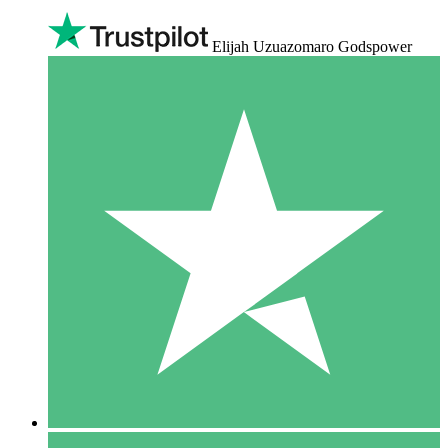
Elijah Uzuazomaro Godspower