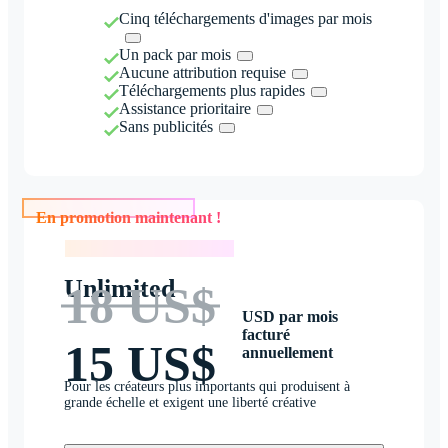
Cinq téléchargements d'images par mois
Un pack par mois
Aucune attribution requise
Téléchargements plus rapides
Assistance prioritaire
Sans publicités
En promotion maintenant !
En promotion maintenant !
Unlimited
18 US$
USD par mois
facturé
15 US$
annuellement
Pour les créateurs plus importants qui produisent à
grande échelle et exigent une liberté créative