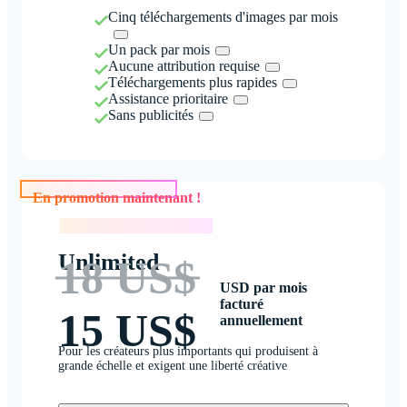
Cinq téléchargements d'images par mois
Un pack par mois
Aucune attribution requise
Téléchargements plus rapides
Assistance prioritaire
Sans publicités
En promotion maintenant !
En promotion maintenant !
Unlimited
18 US$
USD par mois
facturé
15 US$
annuellement
Pour les créateurs plus importants qui produisent à
grande échelle et exigent une liberté créative