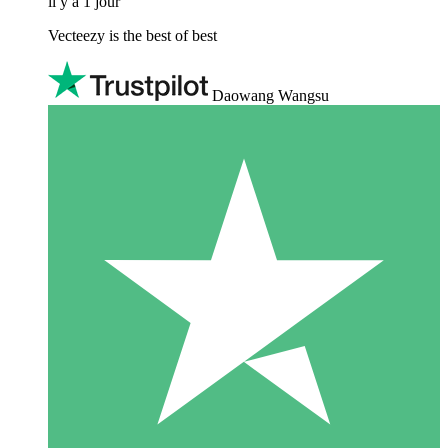
il y a 1 jour
Vecteezy is the best of best
Daowang Wangsu