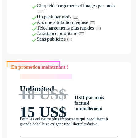
Cinq téléchargements d'images par mois
Un pack par mois
Aucune attribution requise
Téléchargements plus rapides
Assistance prioritaire
Sans publicités
En promotion maintenant !
En promotion maintenant !
Unlimited
18 US$
USD par mois
facturé
15 US$
annuellement
Pour les créateurs plus importants qui produisent à
grande échelle et exigent une liberté créative