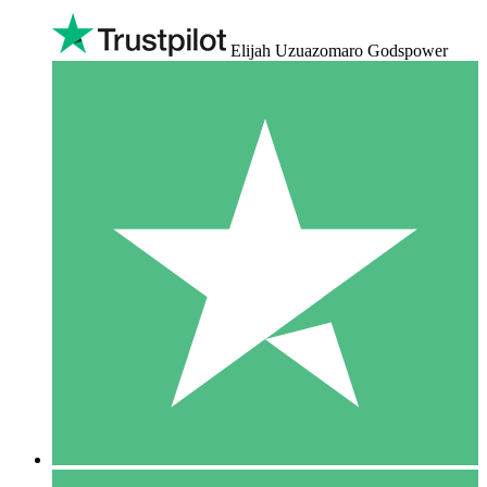
Elijah Uzuazomaro Godspower