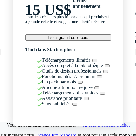
facturé
15 US$
annuellement
Pour les créateurs plus importants qui produisent
à grande échelle et exigent une liberté créative
Essai gratuit de 7 jours
Tout dans Starter, plus :
Téléchargements illimités
Accès complet à la bibliothèque
Outils de design professionnels
Fonctionnalités IA premium
Un pack par mois
Aucune attribution requise
Téléchargements plus rapides
Assistance prioritaire
Sans publicités
Vous ne souhaitez pas vous abonner ?
Voir plus d'options d'achat
aits incluent notre
Licence Pro Standard
et sont pour un accès mono-util