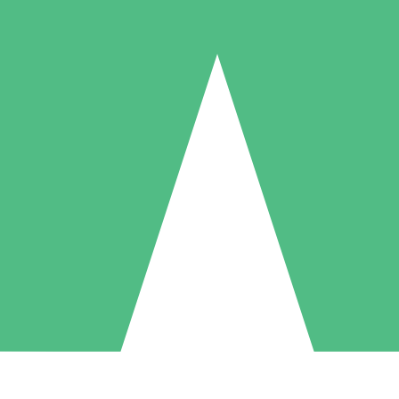
Packs de Crédits Individuels
 à l'utilisation avec des crédits de téléchargement. Sans engagement me
1 Téléchargement
5 Téléchargements
10 Téléchargement
10
15
20
US$
00
US$
00
US$
00