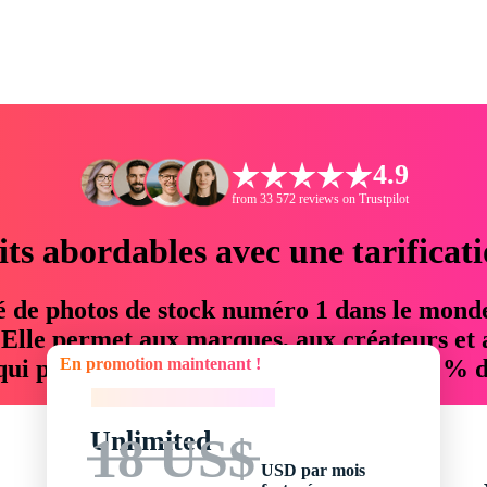
4.9
from 33 572 reviews on Trustpilot
its abordables avec une tarificat
é de photos de stock numéro 1 dans le mond
. Elle permet aux marques, aux créateurs et 
En promotion maintenant !
 qui permettent d'économiser jusqu'à 76 % d
En promotion maintenant !
Unlimited
18 US$
USD par mois