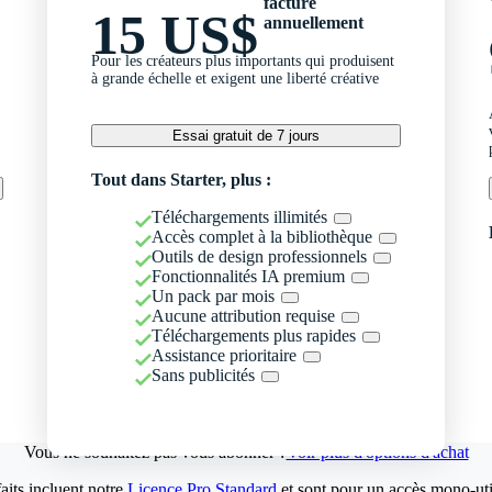
facturé
15 US$
annuellement
Pour les créateurs plus importants qui produisent
à grande échelle et exigent une liberté créative
Essai gratuit de 7 jours
Tout dans Starter, plus :
Téléchargements illimités
Accès complet à la bibliothèque
Outils de design professionnels
Fonctionnalités IA premium
Un pack par mois
Aucune attribution requise
Téléchargements plus rapides
Assistance prioritaire
Sans publicités
Vous ne souhaitez pas vous abonner ?
Voir plus d'options d'achat
aits incluent notre
Licence Pro Standard
et sont pour un accès mono-util