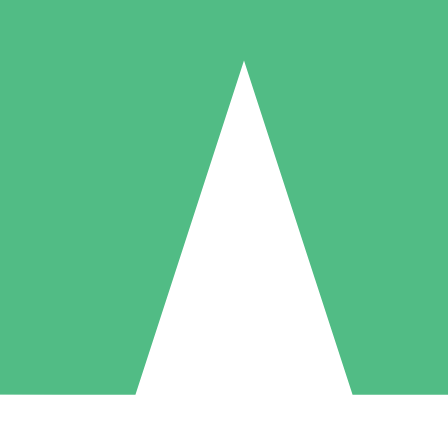
Packs de Crédits Individuels
 à l'utilisation avec des crédits de téléchargement. Sans engagement me
1 Téléchargement
5 Téléchargements
10 Téléchargement
10
15
20
US$
00
US$
00
US$
00