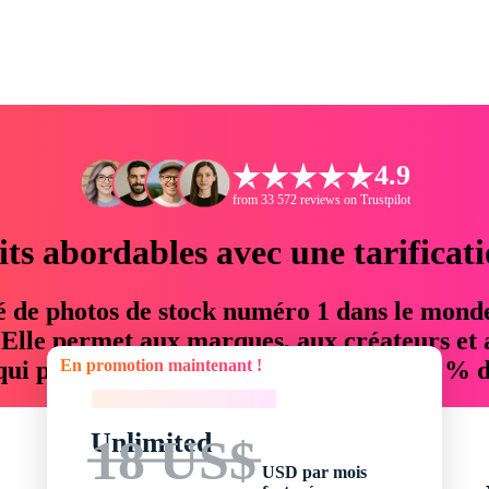
4.9
from 33 572 reviews on Trustpilot
its abordables avec une tarificat
é de photos de stock numéro 1 dans le mond
. Elle permet aux marques, aux créateurs et 
En promotion maintenant !
 qui permettent d'économiser jusqu'à 76 % d
En promotion maintenant !
Unlimited
18 US$
USD par mois