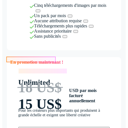
Cinq téléchargements d'images par mois
Un pack par mois
Aucune attribution requise
Téléchargements plus rapides
Assistance prioritaire
Sans publicités
En promotion maintenant !
En promotion maintenant !
Unlimited
18 US$
USD par mois
facturé
15 US$
annuellement
Pour les créateurs plus importants qui produisent à
grande échelle et exigent une liberté créative