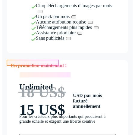
Cinq téléchargements d'images par mois
Un pack par mois
Aucune attribution requise
Téléchargements plus rapides
Assistance prioritaire
Sans publicités
En promotion maintenant !
En promotion maintenant !
Unlimited
18 US$
USD par mois
facturé
15 US$
annuellement
Pour les créateurs plus importants qui produisent à
grande échelle et exigent une liberté créative