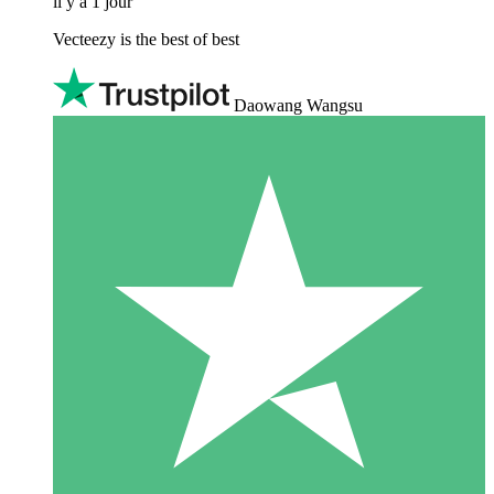
il y a 1 jour
Vecteezy is the best of best
Daowang Wangsu