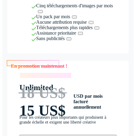
Cinq téléchargements d'images par mois
Un pack par mois
Aucune attribution requise
Téléchargements plus rapides
Assistance prioritaire
Sans publicités
En promotion maintenant !
En promotion maintenant !
Unlimited
18 US$
USD par mois
facturé
15 US$
annuellement
Pour les créateurs plus importants qui produisent à
grande échelle et exigent une liberté créative