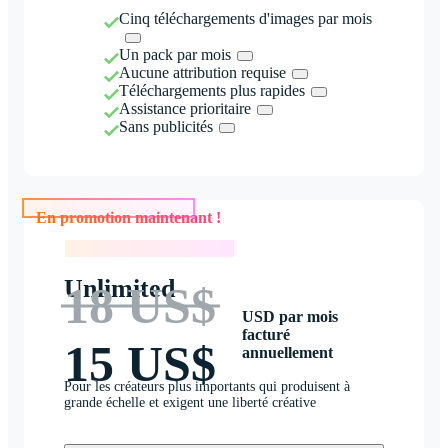
Cinq téléchargements d'images par mois
Un pack par mois
Aucune attribution requise
Téléchargements plus rapides
Assistance prioritaire
Sans publicités
En promotion maintenant !
En promotion maintenant !
Unlimited
18 US$
USD par mois
facturé
15 US$
annuellement
Pour les créateurs plus importants qui produisent à
grande échelle et exigent une liberté créative