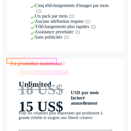
Cinq téléchargements d'images par mois
Un pack par mois
Aucune attribution requise
Téléchargements plus rapides
Assistance prioritaire
Sans publicités
En promotion maintenant !
En promotion maintenant !
Unlimited
18 US$
USD par mois
facturé
15 US$
annuellement
Pour les créateurs plus importants qui produisent à
grande échelle et exigent une liberté créative