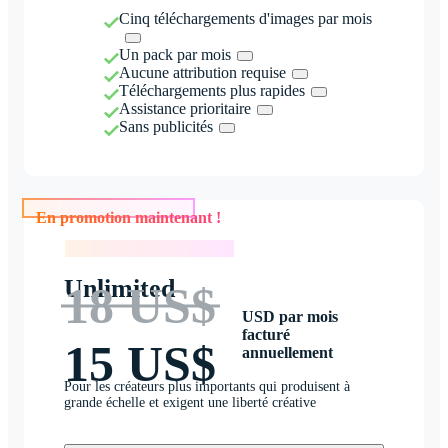
Cinq téléchargements d'images par mois
Un pack par mois
Aucune attribution requise
Téléchargements plus rapides
Assistance prioritaire
Sans publicités
En promotion maintenant !
En promotion maintenant !
Unlimited
18 US$
USD par mois
facturé
15 US$
annuellement
Pour les créateurs plus importants qui produisent à
grande échelle et exigent une liberté créative