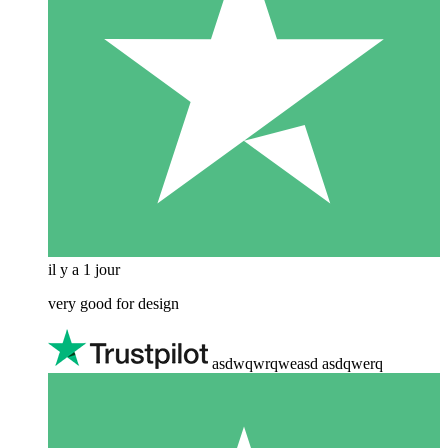
il y a 1 jour
very good for design
asdwqwrqweasd asdqwerq