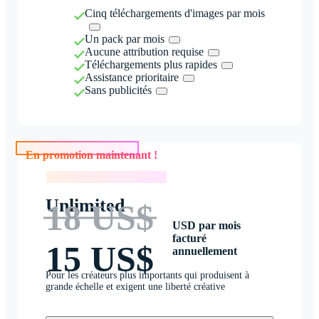
Cinq téléchargements d'images par mois
Un pack par mois
Aucune attribution requise
Téléchargements plus rapides
Assistance prioritaire
Sans publicités
En promotion maintenant !
En promotion maintenant !
Unlimited
18 US$
USD par mois
facturé
15 US$
annuellement
Pour les créateurs plus importants qui produisent à
grande échelle et exigent une liberté créative