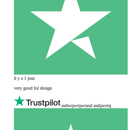
il y a 1 jour
very good for design
asdwqwrqweasd asdqwerq