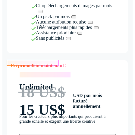
Cinq téléchargements d'images par mois
Un pack par mois
Aucune attribution requise
Téléchargements plus rapides
Assistance prioritaire
Sans publicités
En promotion maintenant !
En promotion maintenant !
Unlimited
18 US$
USD par mois
facturé
15 US$
annuellement
Pour les créateurs plus importants qui produisent à
grande échelle et exigent une liberté créative