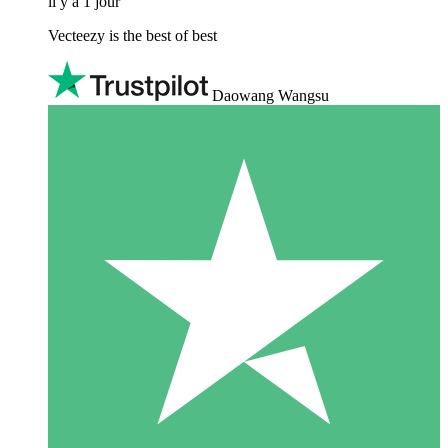
il y a 1 jour
Vecteezy is the best of best
Daowang Wangsu