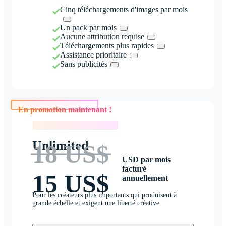
Cinq téléchargements d'images par mois
Un pack par mois
Aucune attribution requise
Téléchargements plus rapides
Assistance prioritaire
Sans publicités
En promotion maintenant !
En promotion maintenant !
Unlimited
18 US$
USD par mois
facturé
15 US$
annuellement
Pour les créateurs plus importants qui produisent à
grande échelle et exigent une liberté créative