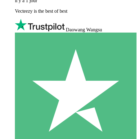
il y a 1 jour
Vecteezy is the best of best
Daowang Wangsu