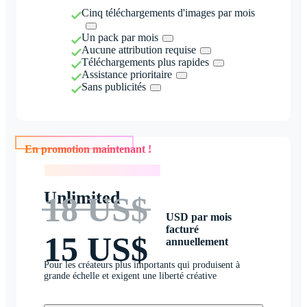
Cinq téléchargements d'images par mois
Un pack par mois
Aucune attribution requise
Téléchargements plus rapides
Assistance prioritaire
Sans publicités
En promotion maintenant !
En promotion maintenant !
Unlimited
18 US$
USD par mois
facturé
15 US$
annuellement
Pour les créateurs plus importants qui produisent à
grande échelle et exigent une liberté créative