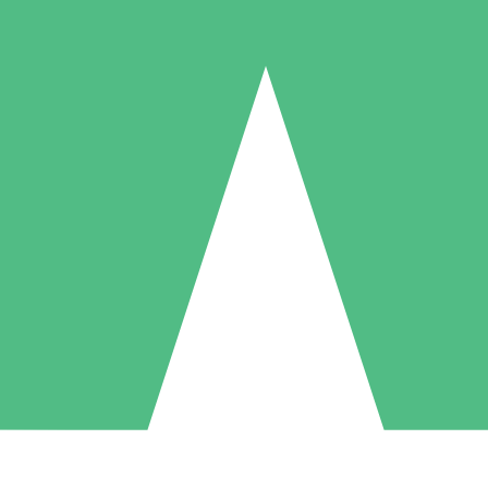
Packs de Crédits Individuels
 à l'utilisation avec des crédits de téléchargement. Sans engagement me
1 Téléchargement
5 Téléchargements
10 Téléchargement
10
15
20
US$
00
US$
00
US$
00