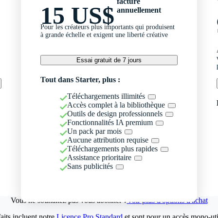
facturé
15 US$
annuellement
Pour les créateurs plus importants qui produisent
à grande échelle et exigent une liberté créative
Essai gratuit de 7 jours
Tout dans Starter, plus :
Téléchargements illimités
Accès complet à la bibliothèque
Outils de design professionnels
Fonctionnalités IA premium
Un pack par mois
Aucune attribution requise
Téléchargements plus rapides
Assistance prioritaire
Sans publicités
Vous ne souhaitez pas vous abonner ?
Voir plus d'options d'achat
aits incluent notre
Licence Pro Standard
et sont pour un accès mono-util