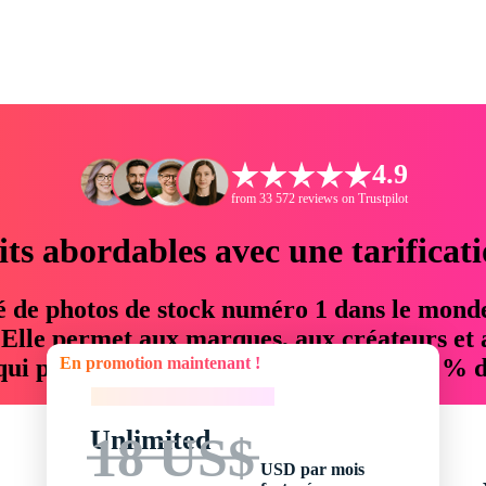
4.9
from 33 572 reviews on Trustpilot
its abordables avec une tarificat
é de photos de stock numéro 1 dans le mond
. Elle permet aux marques, aux créateurs et 
En promotion maintenant !
 qui permettent d'économiser jusqu'à 76 % d
En promotion maintenant !
Unlimited
18 US$
USD par mois