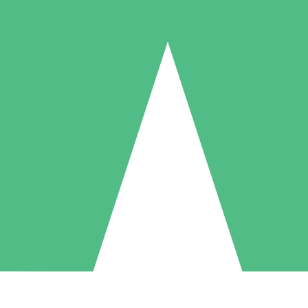
Packs de Crédits Individuels
 à l'utilisation avec des crédits de téléchargement. Sans engagement me
1 Téléchargement
5 Téléchargements
10 Téléchargement
10
15
20
US$
00
US$
00
US$
00