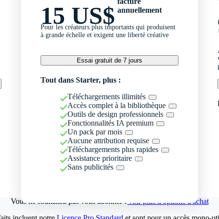
facturé
15 US$
annuellement
Pour les créateurs plus importants qui produisent
à grande échelle et exigent une liberté créative
Essai gratuit de 7 jours
Tout dans Starter, plus :
Téléchargements illimités
Accès complet à la bibliothèque
Outils de design professionnels
Fonctionnalités IA premium
Un pack par mois
Aucune attribution requise
Téléchargements plus rapides
Assistance prioritaire
Sans publicités
Vous ne souhaitez pas vous abonner ?
Voir plus d'options d'achat
aits incluent notre
Licence Pro Standard
et sont pour un accès mono-util