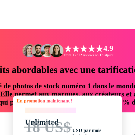
4.9
from 33 572 reviews on Trustpilot
its abordables avec une tarificat
é de photos de stock numéro 1 dans le mond
. Elle permet aux marques, aux créateurs et 
En promotion maintenant !
 qui permettent d'économiser jusqu'à 76 % d
En promotion maintenant !
Unlimited
18 US$
USD par mois