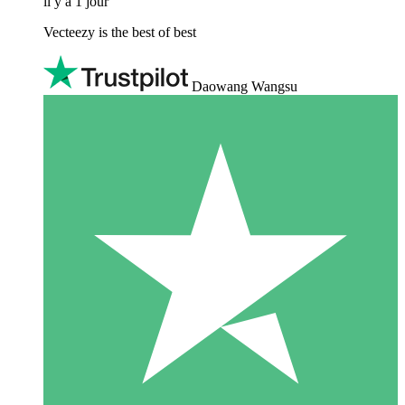
il y a 1 jour
Vecteezy is the best of best
Daowang Wangsu