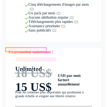
Cinq téléchargements d'images par mois
Un pack par mois
Aucune attribution requise
Téléchargements plus rapides
Assistance prioritaire
Sans publicités
En promotion maintenant !
En promotion maintenant !
Unlimited
18 US$
USD par mois
facturé
15 US$
annuellement
Pour les créateurs plus importants qui produisent à
grande échelle et exigent une liberté créative