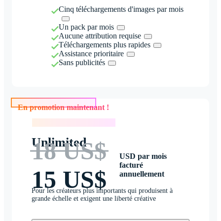
Cinq téléchargements d'images par mois
Un pack par mois
Aucune attribution requise
Téléchargements plus rapides
Assistance prioritaire
Sans publicités
En promotion maintenant !
En promotion maintenant !
Unlimited
18 US$
USD par mois
facturé
15 US$
annuellement
Pour les créateurs plus importants qui produisent à
grande échelle et exigent une liberté créative