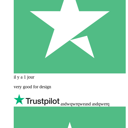
il y a 1 jour
very good for design
asdwqwrqweasd asdqwerq