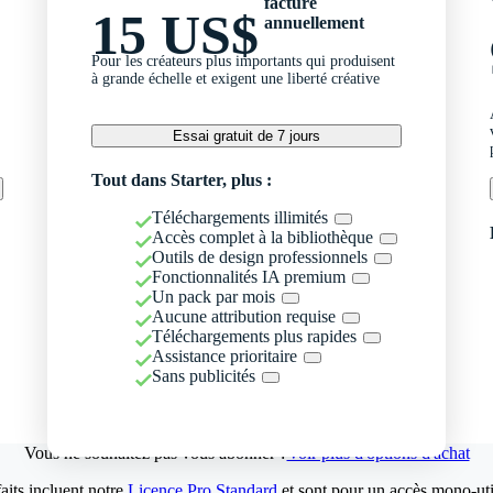
facturé
15 US$
annuellement
Pour les créateurs plus importants qui produisent
à grande échelle et exigent une liberté créative
Essai gratuit de 7 jours
Tout dans Starter, plus :
Téléchargements illimités
Accès complet à la bibliothèque
Outils de design professionnels
Fonctionnalités IA premium
Un pack par mois
Aucune attribution requise
Téléchargements plus rapides
Assistance prioritaire
Sans publicités
Vous ne souhaitez pas vous abonner ?
Voir plus d'options d'achat
aits incluent notre
Licence Pro Standard
et sont pour un accès mono-util