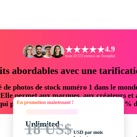
4.9
from 33 572 reviews on Trustpilot
its abordables avec une tarificat
é de photos de stock numéro 1 dans le mond
. Elle permet aux marques, aux créateurs et 
En promotion maintenant !
 qui permettent d'économiser jusqu'à 76 % d
En promotion maintenant !
Unlimited
18 US$
USD par mois