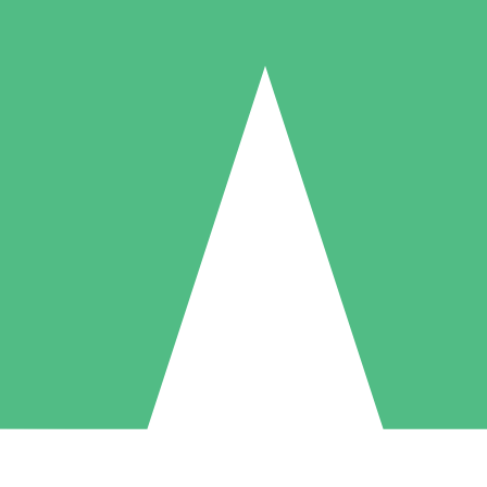
Packs de Crédits Individuels
 à l'utilisation avec des crédits de téléchargement. Sans engagement me
1 Téléchargement
5 Téléchargements
10 Téléchargement
10
15
20
US$
00
US$
00
US$
00