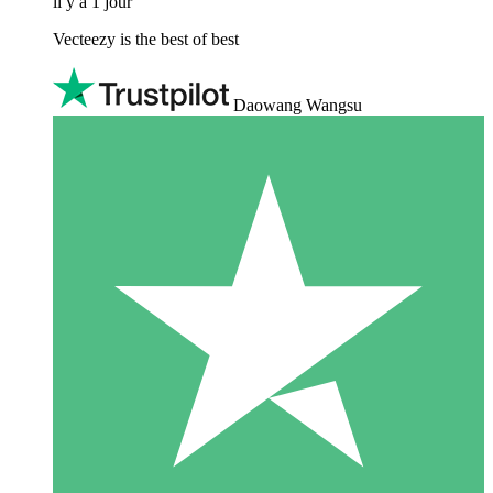
il y a 1 jour
Vecteezy is the best of best
Daowang Wangsu