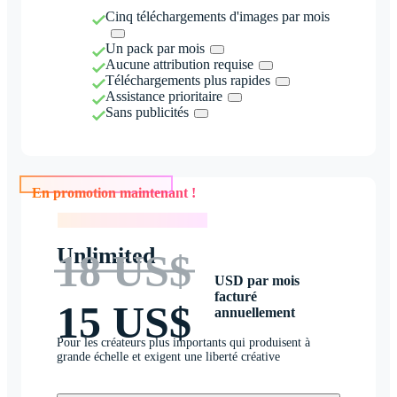
Cinq téléchargements d'images par mois
Un pack par mois
Aucune attribution requise
Téléchargements plus rapides
Assistance prioritaire
Sans publicités
En promotion maintenant !
En promotion maintenant !
Unlimited
18 US$
USD par mois
facturé
15 US$
annuellement
Pour les créateurs plus importants qui produisent à
grande échelle et exigent une liberté créative