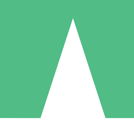
Packs de Crédits Individuels
 à l'utilisation avec des crédits de téléchargement. Sans engagement me
1 Téléchargement
5 Téléchargements
10 Téléchargement
10
15
20
US$
00
US$
00
US$
00