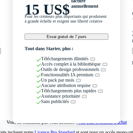
facturé
15 US$
annuellement
Pour les créateurs plus importants qui produisent
à grande échelle et exigent une liberté créative
Essai gratuit de 7 jours
Tout dans Starter, plus :
Téléchargements illimités
Accès complet à la bibliothèque
Outils de design professionnels
Fonctionnalités IA premium
Un pack par mois
Aucune attribution requise
Téléchargements plus rapides
Assistance prioritaire
Sans publicités
Vous ne souhaitez pas vous abonner ?
Voir plus d'options d'achat
aits incluent notre
Licence Pro Standard
et sont pour un accès mono-util