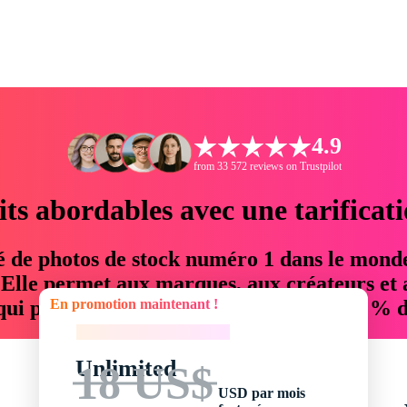
4.9
from 33 572 reviews on Trustpilot
its abordables avec une tarificat
é de photos de stock numéro 1 dans le mond
. Elle permet aux marques, aux créateurs et 
En promotion maintenant !
 qui permettent d'économiser jusqu'à 76 % d
En promotion maintenant !
Unlimited
18 US$
USD par mois