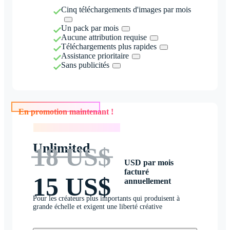
Cinq téléchargements d'images par mois
Un pack par mois
Aucune attribution requise
Téléchargements plus rapides
Assistance prioritaire
Sans publicités
En promotion maintenant !
En promotion maintenant !
Unlimited
18 US$
USD par mois
facturé
15 US$
annuellement
Pour les créateurs plus importants qui produisent à
grande échelle et exigent une liberté créative