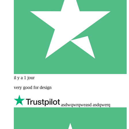
il y a 1 jour
very good for design
asdwqwrqweasd asdqwerq