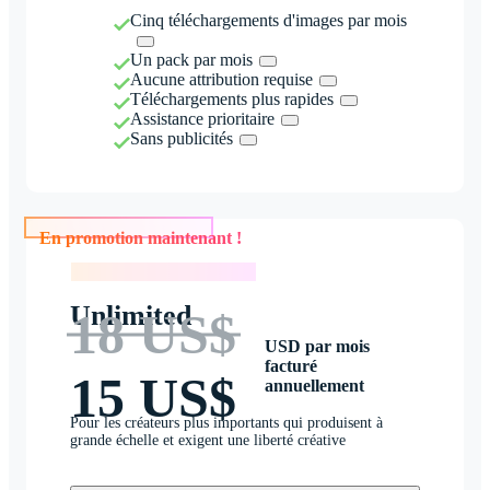
Cinq téléchargements d'images par mois
Un pack par mois
Aucune attribution requise
Téléchargements plus rapides
Assistance prioritaire
Sans publicités
En promotion maintenant !
En promotion maintenant !
Unlimited
18 US$
USD par mois
facturé
15 US$
annuellement
Pour les créateurs plus importants qui produisent à
grande échelle et exigent une liberté créative