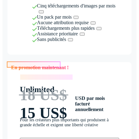
Cinq téléchargements d'images par mois
Un pack par mois
Aucune attribution requise
Téléchargements plus rapides
Assistance prioritaire
Sans publicités
En promotion maintenant !
En promotion maintenant !
Unlimited
18 US$
USD par mois
facturé
15 US$
annuellement
Pour les créateurs plus importants qui produisent à
grande échelle et exigent une liberté créative