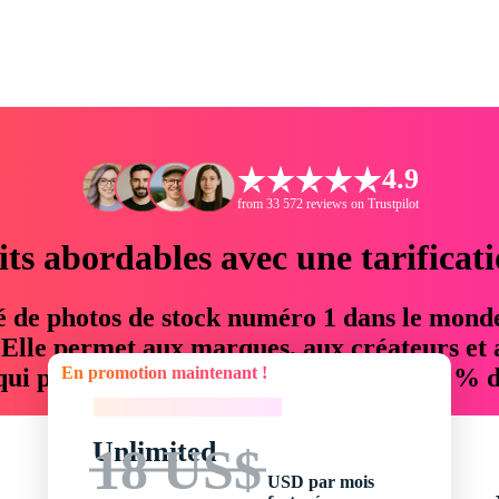
4.9
from 33 572 reviews on Trustpilot
its abordables avec une tarificat
é de photos de stock numéro 1 dans le mond
. Elle permet aux marques, aux créateurs et 
En promotion maintenant !
 qui permettent d'économiser jusqu'à 76 % d
En promotion maintenant !
Unlimited
18 US$
USD par mois