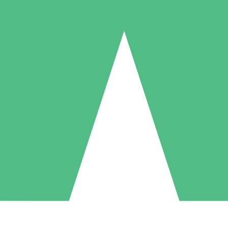
Packs de Crédits Individuels
 à l'utilisation avec des crédits de téléchargement. Sans engagement me
1 Téléchargement
5 Téléchargements
10 Téléchargement
10
15
20
US$
00
US$
00
US$
00