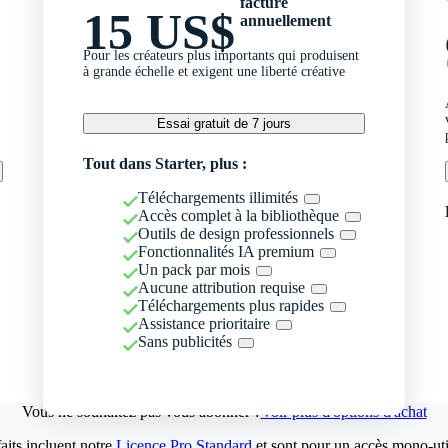
facturé
15 US$
annuellement
Pour les créateurs plus importants qui produisent
à grande échelle et exigent une liberté créative
Essai gratuit de 7 jours
Tout dans Starter, plus :
Téléchargements illimités
Accès complet à la bibliothèque
Outils de design professionnels
Fonctionnalités IA premium
Un pack par mois
Aucune attribution requise
Téléchargements plus rapides
Assistance prioritaire
Sans publicités
Vous ne souhaitez pas vous abonner ?
Voir plus d'options d'achat
aits incluent notre
Licence Pro Standard
et sont pour un accès mono-util