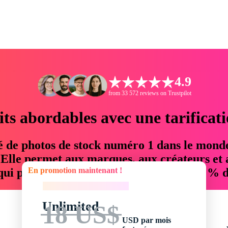
4.9
from 33 572 reviews on Trustpilot
its abordables avec une tarificat
é de photos de stock numéro 1 dans le mond
. Elle permet aux marques, aux créateurs et 
En promotion maintenant !
 qui permettent d'économiser jusqu'à 76 % d
En promotion maintenant !
Unlimited
18 US$
USD par mois