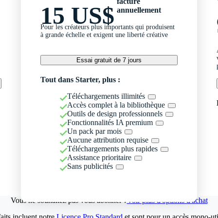
facturé
15 US$
annuellement
Pour les créateurs plus importants qui produisent
à grande échelle et exigent une liberté créative
Essai gratuit de 7 jours
Tout dans Starter, plus :
Téléchargements illimités
Accès complet à la bibliothèque
Outils de design professionnels
Fonctionnalités IA premium
Un pack par mois
Aucune attribution requise
Téléchargements plus rapides
Assistance prioritaire
Sans publicités
Vous ne souhaitez pas vous abonner ?
Voir plus d'options d'achat
aits incluent notre
Licence Pro Standard
et sont pour un accès mono-util