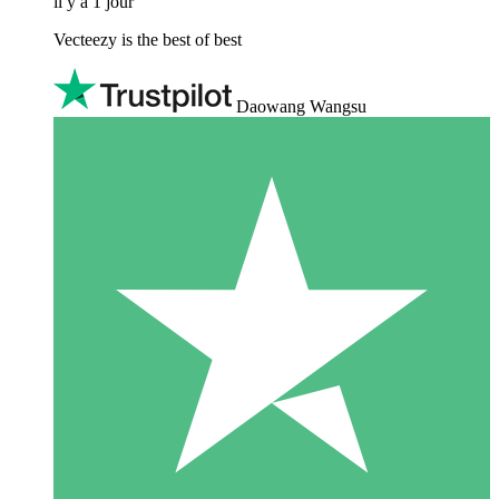
il y a 1 jour
Vecteezy is the best of best
Daowang Wangsu