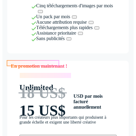
Cinq téléchargements d'images par mois
Un pack par mois
Aucune attribution requise
Téléchargements plus rapides
Assistance prioritaire
Sans publicités
En promotion maintenant !
En promotion maintenant !
Unlimited
18 US$
USD par mois
facturé
15 US$
annuellement
Pour les créateurs plus importants qui produisent à
grande échelle et exigent une liberté créative