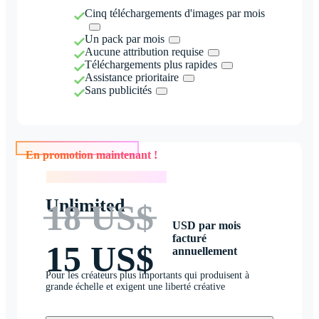
Cinq téléchargements d'images par mois
Un pack par mois
Aucune attribution requise
Téléchargements plus rapides
Assistance prioritaire
Sans publicités
En promotion maintenant !
En promotion maintenant !
Unlimited
18 US$
USD par mois
facturé
15 US$
annuellement
Pour les créateurs plus importants qui produisent à
grande échelle et exigent une liberté créative