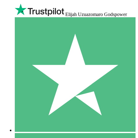
Elijah Uzuazomaro Godspower