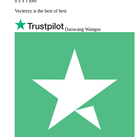
il y a 1 jour
Vecteezy is the best of best
Daowang Wangsu