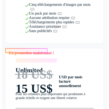
Cinq téléchargements d'images par mois
Un pack par mois
Aucune attribution requise
Téléchargements plus rapides
Assistance prioritaire
Sans publicités
En promotion maintenant !
En promotion maintenant !
Unlimited
18 US$
USD par mois
facturé
15 US$
annuellement
Pour les créateurs plus importants qui produisent à
grande échelle et exigent une liberté créative