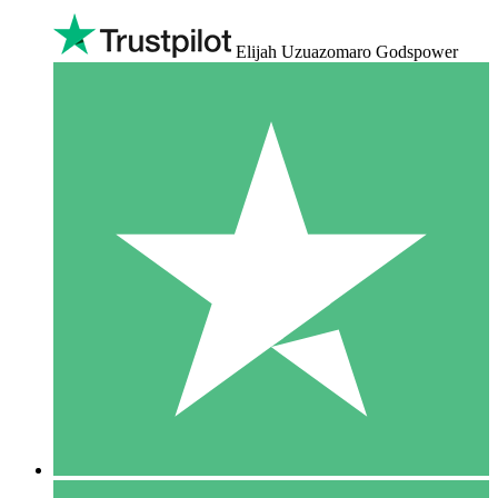
Elijah Uzuazomaro Godspower