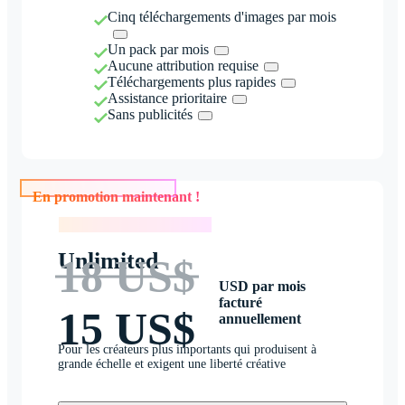
Cinq téléchargements d'images par mois
Un pack par mois
Aucune attribution requise
Téléchargements plus rapides
Assistance prioritaire
Sans publicités
En promotion maintenant !
En promotion maintenant !
Unlimited
18 US$
USD par mois
facturé
15 US$
annuellement
Pour les créateurs plus importants qui produisent à
grande échelle et exigent une liberté créative