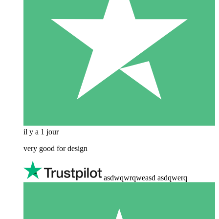
il y a 1 jour
very good for design
asdwqwrqweasd asdqwerq