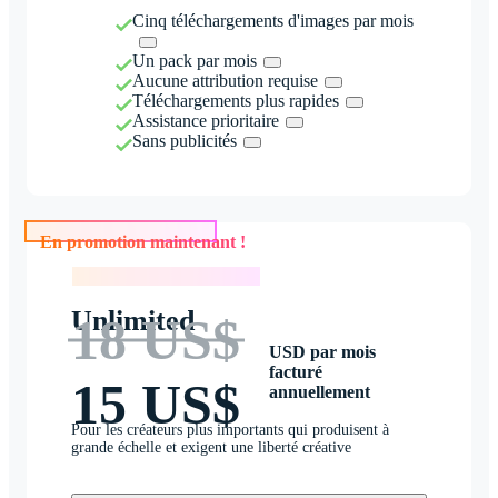
Cinq téléchargements d'images par mois
Un pack par mois
Aucune attribution requise
Téléchargements plus rapides
Assistance prioritaire
Sans publicités
En promotion maintenant !
En promotion maintenant !
Unlimited
18 US$
USD par mois
facturé
15 US$
annuellement
Pour les créateurs plus importants qui produisent à
grande échelle et exigent une liberté créative