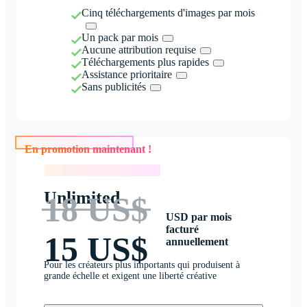
Cinq téléchargements d'images par mois
Un pack par mois
Aucune attribution requise
Téléchargements plus rapides
Assistance prioritaire
Sans publicités
En promotion maintenant !
En promotion maintenant !
Unlimited
18 US$
USD par mois
facturé
15 US$
annuellement
Pour les créateurs plus importants qui produisent à
grande échelle et exigent une liberté créative