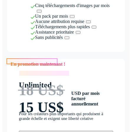
Cinq téléchargements d'images par mois
Un pack par mois
Aucune attribution requise
Téléchargements plus rapides
Assistance prioritaire
Sans publicités
En promotion maintenant !
En promotion maintenant !
Unlimited
18 US$
USD par mois
facturé
15 US$
annuellement
Pour les créateurs plus importants qui produisent à
grande échelle et exigent une liberté créative