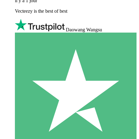
il y a 1 jour
Vecteezy is the best of best
Daowang Wangsu