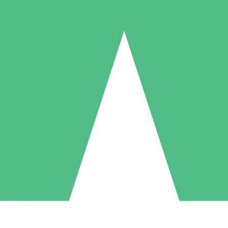
Packs de Crédits Individuels
 à l'utilisation avec des crédits de téléchargement. Sans engagement me
1 Téléchargement
5 Téléchargements
10 Téléchargement
10
15
20
US$
00
US$
00
US$
00