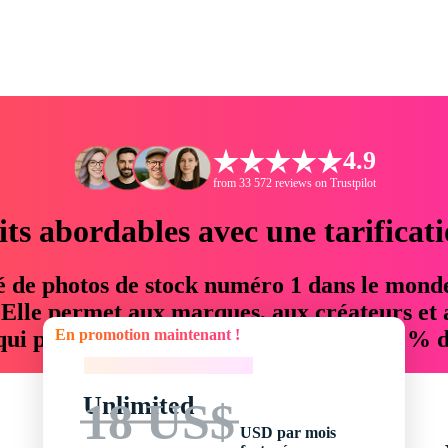
4.9
from 33 572 reviews on Trustpilot
its abordables avec une tarificat
é de photos de stock numéro 1 dans le mond
. Elle permet aux marques, aux créateurs et 
En promotion maintenant !
 qui permettent d'économiser jusqu'à 76 % d
En promotion maintenant !
Unlimited
18 US$
USD par mois