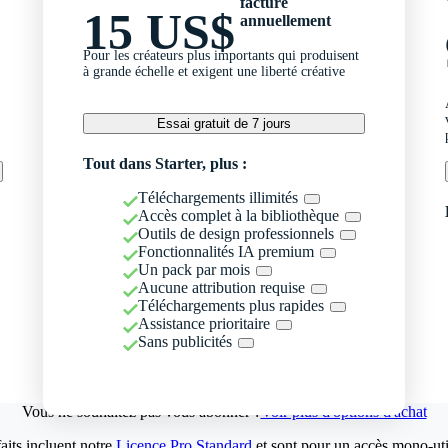
facturé
15 US$
annuellement
Pour les créateurs plus importants qui produisent
à grande échelle et exigent une liberté créative
Essai gratuit de 7 jours
Tout dans Starter, plus :
Téléchargements illimités
Accès complet à la bibliothèque
Outils de design professionnels
Fonctionnalités IA premium
Un pack par mois
Aucune attribution requise
Téléchargements plus rapides
Assistance prioritaire
Sans publicités
Vous ne souhaitez pas vous abonner ?
Voir plus d'options d'achat
aits incluent notre
Licence Pro Standard
et sont pour un accès mono-util