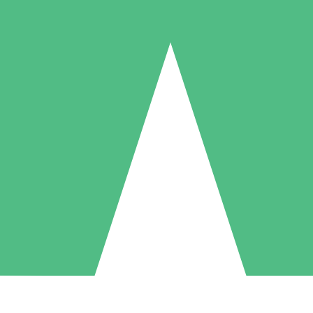
Packs de Crédits Individuels
 à l'utilisation avec des crédits de téléchargement. Sans engagement me
1 Téléchargement
5 Téléchargements
10 Téléchargement
10
15
20
US$
00
US$
00
US$
00