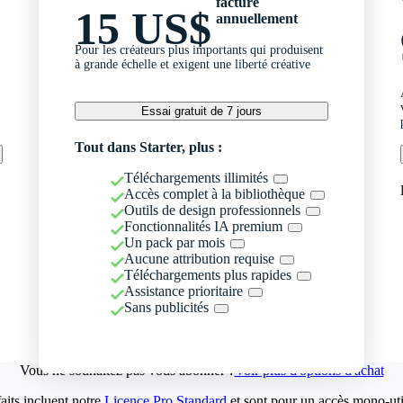
facturé
15 US$
annuellement
Pour les créateurs plus importants qui produisent
à grande échelle et exigent une liberté créative
Essai gratuit de 7 jours
Tout dans Starter, plus :
Téléchargements illimités
Accès complet à la bibliothèque
Outils de design professionnels
Fonctionnalités IA premium
Un pack par mois
Aucune attribution requise
Téléchargements plus rapides
Assistance prioritaire
Sans publicités
Vous ne souhaitez pas vous abonner ?
Voir plus d'options d'achat
aits incluent notre
Licence Pro Standard
et sont pour un accès mono-util