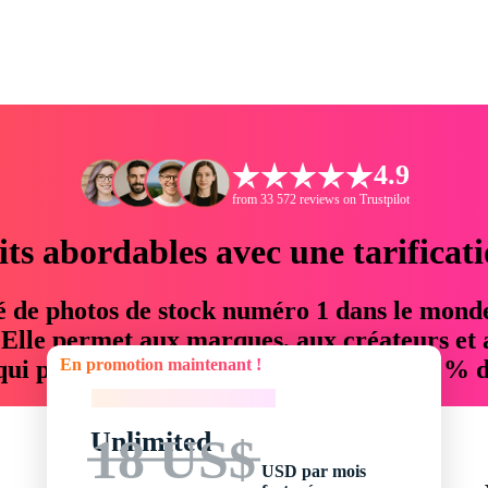
4.9
from 33 572 reviews on Trustpilot
its abordables avec une tarificat
é de photos de stock numéro 1 dans le mond
. Elle permet aux marques, aux créateurs et 
En promotion maintenant !
 qui permettent d'économiser jusqu'à 76 % d
En promotion maintenant !
Unlimited
18 US$
USD par mois