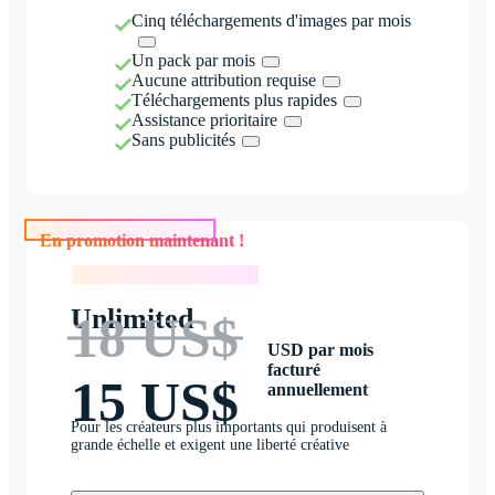
Cinq téléchargements d'images par mois
Un pack par mois
Aucune attribution requise
Téléchargements plus rapides
Assistance prioritaire
Sans publicités
En promotion maintenant !
En promotion maintenant !
Unlimited
18 US$
USD par mois
facturé
15 US$
annuellement
Pour les créateurs plus importants qui produisent à
grande échelle et exigent une liberté créative