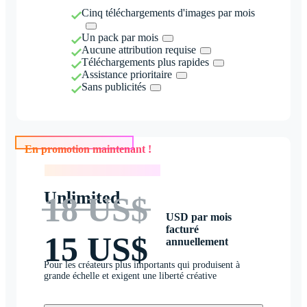
Cinq téléchargements d'images par mois
Un pack par mois
Aucune attribution requise
Téléchargements plus rapides
Assistance prioritaire
Sans publicités
En promotion maintenant !
En promotion maintenant !
Unlimited
18 US$
USD par mois
facturé
15 US$
annuellement
Pour les créateurs plus importants qui produisent à
grande échelle et exigent une liberté créative