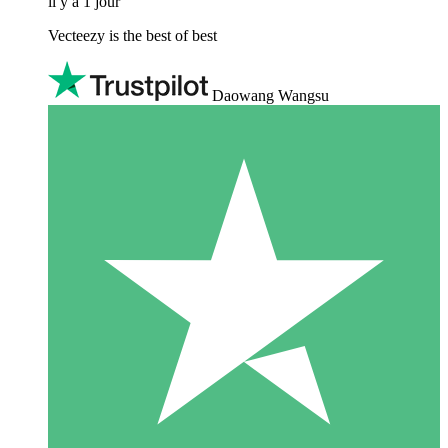
il y a 1 jour
Vecteezy is the best of best
Daowang Wangsu