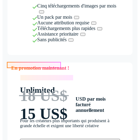
Cinq téléchargements d'images par mois
Un pack par mois
Aucune attribution requise
Téléchargements plus rapides
Assistance prioritaire
Sans publicités
En promotion maintenant !
En promotion maintenant !
Unlimited
18 US$
USD par mois
facturé
15 US$
annuellement
Pour les créateurs plus importants qui produisent à
grande échelle et exigent une liberté créative